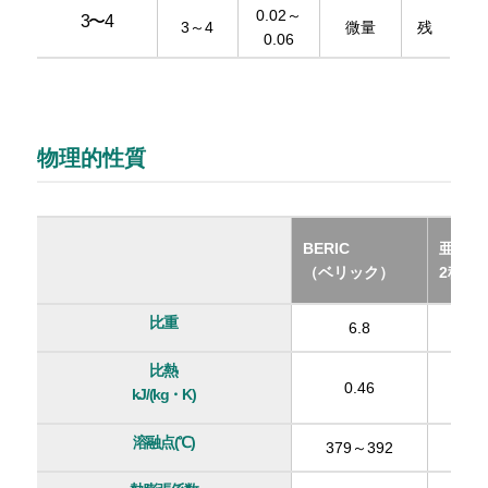
0.02～
3〜4
3～4
微量
残
0.06
物理的性質
BERIC
亜鉛合
（ベリック）
2種（Z
比重
6.8
比熱
0.46
kJ/(kg・K)
溶融点(℃)
379～392