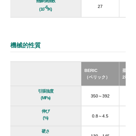
熱膨張係数
27
-6
(10
/K)
機械的性質
BERIC
亜鉛合
（ベリック）
2種（Z
引張強度
350～392
(MPa)
伸び
0.8～4.5
(%)
硬さ