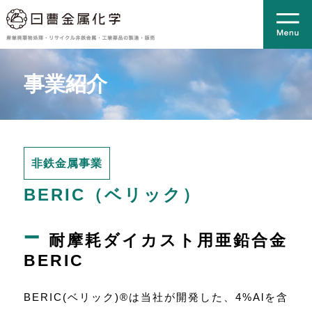
事業紹介
非鉄金属事業
BERIC（ベリック）
−
耐摩耗ダイカスト用亜鉛合金
BERIC
BERIC(ベリック)®は当社が開発した、4%Alを含